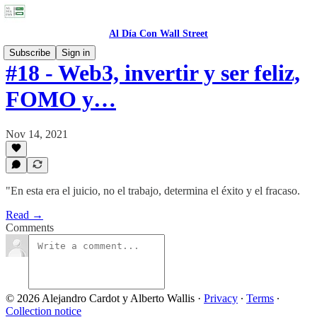
Al Día Con Wall Street
Subscribe
Sign in
#18 - Web3, invertir y ser feliz,
FOMO y…
Nov 14, 2021
"En esta era el juicio, no el trabajo, determina el éxito y el fracaso.
Read →
Comments
© 2026 Alejandro Cardot y Alberto Wallis
·
Privacy
∙
Terms
∙
Collection notice