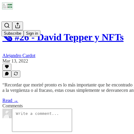
Subscribe
Sign in
🗞 #26 - David Tepper y NFTs
Alejandro Cardot
Mar 13, 2022
“Recordar que moriré pronto es lo más importante que he encontrado pa
a la vergüenza o al fracaso, estas cosas simplemente se desvanecen an
Read →
Comments