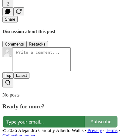
2
Share
Discussion about this post
Comments
Restacks
Top
Latest
No posts
Ready for more?
Subscribe
© 2026 Alejandro Cardot y Alberto Wallis
·
Privacy
∙
Terms
∙
Collection notice